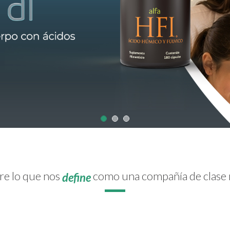
e lo que nos
como una compañía de clase
define